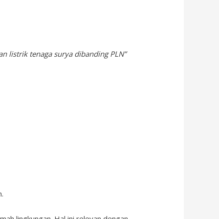
n listrik tenaga surya dibanding PLN”
.
amah lingkungan. Hal ini relevan dengan