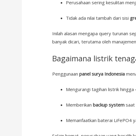
Perusahaan sering kesulitan menja
Tidak ada nilai tambah dari sisi
gr
Inilah alasan mengapa query turunan se
banyak dicari, terutama oleh manajeme
Bagaimana listrik ten
Penggunaan
panel surya Indonesia
menaw
Mengurangi tagihan listrik hingg
Memberikan
backup system
saat
Memanfaatkan baterai LiFePO4 ya
Selain hemat, perusahaan yang beralih ke