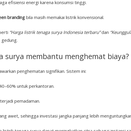
ga efisiensi energi karena konsumsi tinggi.
een branding
bila masih memakai listrik konvensional.
perti
“Harga listrik tenaga surya Indonesia terbaru”
dan
“Keunggula
n gedung.
aga surya membantu menghemat biaya?
arkan penghematan signifikan. Sistem ini:
a 40–60% untuk perkantoran.
 terjadi pemadaman.
ng awet, sehingga investasi jangka panjang lebih menguntungkan
 listrik tenaga surya dapat meningkatkan citra sebagai instansi r