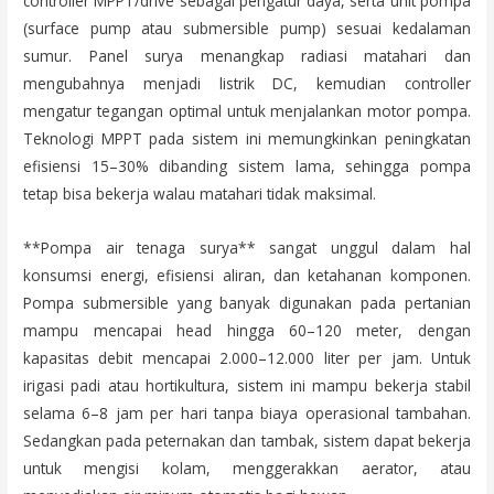
controller MPPT/drive sebagai pengatur daya, serta unit pompa
(surface pump atau submersible pump) sesuai kedalaman
sumur. Panel surya menangkap radiasi matahari dan
mengubahnya menjadi listrik DC, kemudian controller
mengatur tegangan optimal untuk menjalankan motor pompa.
Teknologi MPPT pada sistem ini memungkinkan peningkatan
efisiensi 15–30% dibanding sistem lama, sehingga pompa
tetap bisa bekerja walau matahari tidak maksimal.
**Pompa air tenaga surya** sangat unggul dalam hal
konsumsi energi, efisiensi aliran, dan ketahanan komponen.
Pompa submersible yang banyak digunakan pada pertanian
mampu mencapai head hingga 60–120 meter, dengan
kapasitas debit mencapai 2.000–12.000 liter per jam. Untuk
irigasi padi atau hortikultura, sistem ini mampu bekerja stabil
selama 6–8 jam per hari tanpa biaya operasional tambahan.
Sedangkan pada peternakan dan tambak, sistem dapat bekerja
untuk mengisi kolam, menggerakkan aerator, atau