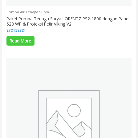
Pompa Air Tenaga Surya
Paket Pompa Tenaga Surya LORENTZ PS2-1800 dengan Panel
620 WP & Proteksi Petir Viking V2
Rated
0
Read More
out
of
5