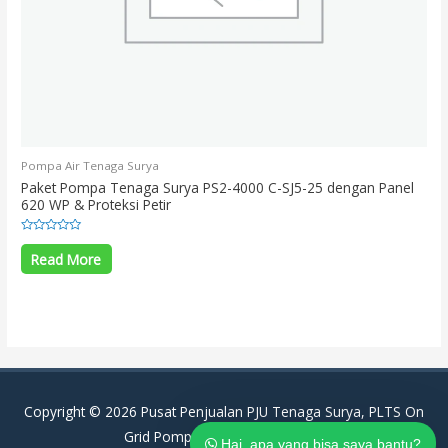
Pompa Air Tenaga Surya
Paket Pompa Tenaga Surya PS2-4000 C-SJ5-25 dengan Panel
620 WP & Proteksi Petir
Rated
0
Read More
out
of
5
Copyright © 2026
Pusat Penjualan PJU Tenaga Surya, PLTS On
Grid Pompa Air Tenaga Surya
|
Hai, apa yang bisa saya bantu?