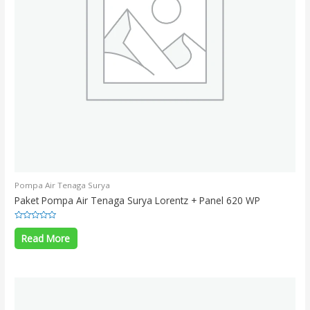
Pompa Air Tenaga Surya
Paket Pompa Air Tenaga Surya Lorentz + Panel 620 WP
Rated
0
Read More
out
of
5