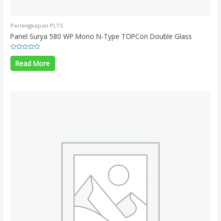
Perlengkapan PLTS
Panel Surya 580 WP Mono N-Type TOPCon Double Glass
Rated
0
Read More
out
of
5