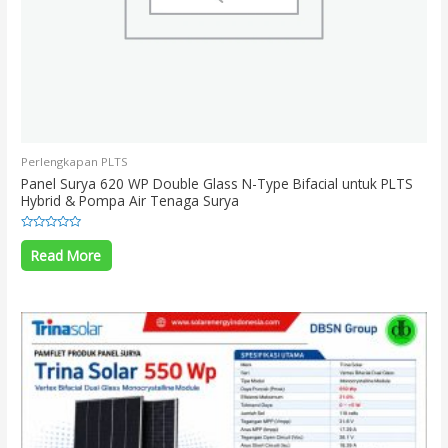
Perlengkapan PLTS
Panel Surya 620 WP Double Glass N-Type Bifacial untuk PLTS
Hybrid & Pompa Air Tenaga Surya
Rated
0
Read More
out
of
5