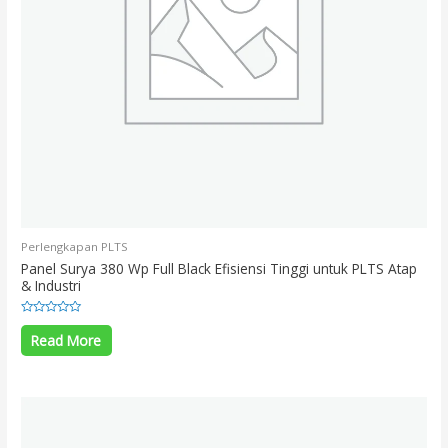
Perlengkapan PLTS
Panel Surya 380 Wp Full Black Efisiensi Tinggi untuk PLTS Atap
& Industri
Rated
0
Read More
out
of
5