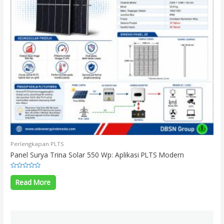
Perlengkapan PLTS
Panel Surya Trina Solar 550 Wp: Aplikasi PLTS Modern
Rated
0
Read More
out
of
5