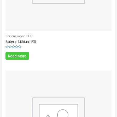
Perlengkapan PLTS
Baterai Lithium FSI
Rated
0
Read More
out
of
5