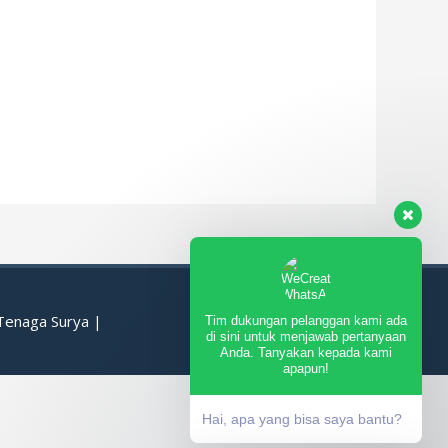
 Tenaga Surya
|
Tim dukungan pelanggan kami ada
di sini untuk menjawab pertanyaan
Anda. Tanyakan kepada kami
apapun!
Hai, apa yang bisa saya bantu?