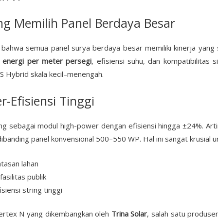
g Memilih Panel Berdaya Besar
ahwa semua panel surya berdaya besar memiliki kinerja yang sa
ai energi per meter persegi
, efisiensi suhu, dan kompatibilitas
S Hybrid skala kecil–menengah.
-Efisiensi Tinggi
ng sebagai modul high-power dengan efisiensi hingga ±24%. Art
banding panel konvensional 500–550 WP. Hal ini sangat krusial u
tasan lahan
asilitas publik
iensi string tinggi
 Vertex N yang dikembangkan oleh
Trina Solar
, salah satu produse