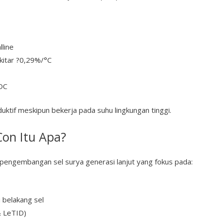
lline
kitar ?0,29%/°C
DC
duktif meskipun bekerja pada suhu lingkungan tinggi.
Con Itu Apa?
engembangan sel surya generasi lanjut yang fokus pada:
i belakang sel
& LeTID)