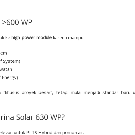
l >600 WP
rak ke
high-power module
karena mampu:
stem
f System)
awatan
f Energy)
 “khusus proyek besar”, tetapi mulai menjadi standar baru unt
rina Solar 630 WP?
relevan untuk PLTS Hybrid dan pompa air: