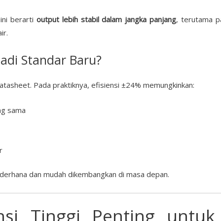
ini berarti
output lebih stabil dalam jangka panjang
, terutama p
ir.
Jadi Standar Baru?
 datasheet. Pada praktiknya, efisiensi ±24% memungkinkan:
ang sama
r
 sederhana dan mudah dikembangkan di masa depan.
nsi Tinggi Penting untu