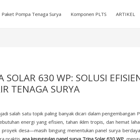
Paket Pompa Tenaga Surya
Komponen PLTS
ARTIKEL
 SOLAR 630 WP: SOLUSI EFISI
IR TENAGA SURYA
jadi salah satu topik paling banyak dicari dalam pengembangan
ebutuhan energi yang efisien, tahan iklim tropis, dan hemat l
a proyek desa—masih bingung menentukan panel surya berdaya
ara praktis
apa keunggulan panel surya Trina Solar 630 WP
, meng