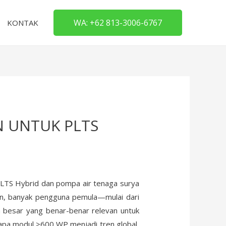
WA: +62 813-3006-6767
KONTAK
EN UNTUK PLTS
 PLTS Hybrid dan pompa air tenaga surya
ahan, banyak pengguna pemula—mulai dari
 besar yang benar-benar relevan untuk
apa modul >600 WP menjadi tren global,