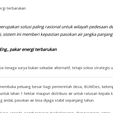
rgi terbarukan:
erupakan solusi paling rasional untuk wilayah pedesaan den
gi, sistem ini memberi kepastian pasokan air jangka panjan
.Eng., pakar energi terbarukan
enaga surya bukan sekadar alternatif, tetapi solusi strategis u
embuka peluang besar bagi pemerintah desa, BUMDes, kelompok
untuk lahan 1 hektar maupun distribusi air untuk ratusan kepala
 andal, pasokan air bisa dijaga stabil sepanjang tahun.
kung agenda pembangunan berkelanjutan. Pengurangan emisi, ef