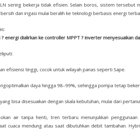
PLN sering bekerja tidak efisien. Selain boros, sistem tersebu
bersih dan irigasi mulai beralih ke teknologi berbasis energi terba
as:
? energi dialirkan ke controller MPPT ? inverter menyesuaikan d
liputi:
n efisiensi tinggi, cocok untuk wilayah panas seperti Sape.
optimalkan daya hingga 98–99%, sehingga pompa tetap bekerja 
 yang bisa disesuaikan dengan skala kebutuhan, mulai dari pertani
okan air tanpa henti, tren terbaru menunjukkan penggunaan
t cuaca mendung atau saat dibutuhkan debit tambahan. Hybrid 