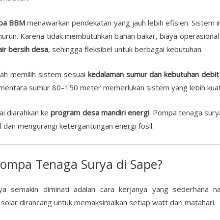
npa BBM
menawarkan pendekatan yang jauh lebih efisien. Sistem in
urun. Karena tidak membutuhkan bahan bakar, biaya operasional d
air bersih desa
, sehingga fleksibel untuk berbagai kebutuhan.
ah memilih sistem sesuai
kedalaman sumur dan kebutuhan debit 
entara sumur 80–150 meter memerlukan sistem yang lebih kuat 
ai diarahkan ke
program desa mandiri energi
. Pompa tenaga surya
 dan mengurangi ketergantungan energi fosil.
Pompa Tenaga Surya di Sape?
ya semakin diminati adalah cara kerjanya yang sederhana n
solar dirancang untuk memaksimalkan setiap watt dari matahari.