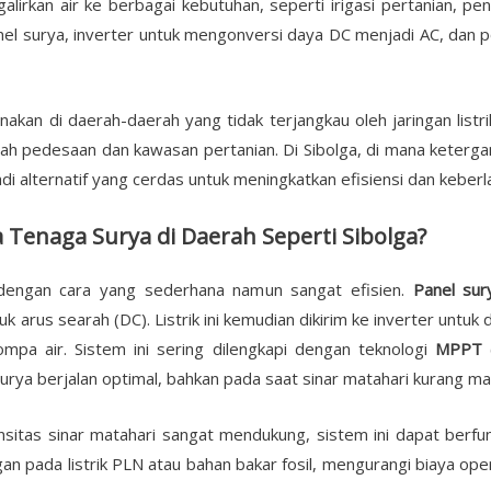
lirkan air ke berbagai kebutuhan, seperti irigasi pertanian, peny
ri panel surya, inverter untuk mengonversi daya DC menjadi AC, da
kan di daerah-daerah yang tidak terjangkau oleh jaringan listrik
erah pedesaan dan kawasan pertanian. Di Sibolga, di mana ketergan
i alternatif yang cerdas untuk meningkatkan efisiensi dan keberl
Tenaga Surya di Daerah Seperti Sibolga?
dengan cara yang sederhana namun sangat efisien.
Panel sur
 arus searah (DC). Listrik ini kemudian dikirim ke inverter untuk 
mpa air. Sistem ini sering dilengkapi dengan teknologi
MPPT (
urya berjalan optimal, bahkan pada saat sinar matahari kurang ma
ensitas sinar matahari sangat mendukung, sistem ini dapat ber
an pada listrik PLN atau bahan bakar fosil, mengurangi biaya ope