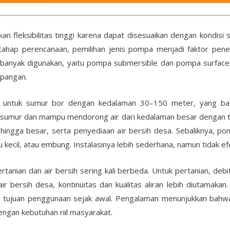
 fleksibilitas tinggi karena dapat disesuaikan dengan kondisi 
ahap perencanaan, pemilihan jenis pompa menjadi faktor pene
g banyak digunakan, yaitu pompa submersible dan pompa surface
apangan.
 untuk sumur bor dengan kedalaman 30–150 meter, yang ban
 sumur dan mampu mendorong air dari kedalaman besar dengan teka
 hingga besar, serta penyediaan air bersih desa. Sebaliknya, p
 kecil, atau embung. Instalasinya lebih sederhana, namun tidak ef
tanian dan air bersih sering kali berbeda. Untuk pertanian, debit
air bersih desa, kontinuitas dan kualitas aliran lebih diutamakan
 tujuan penggunaan sejak awal. Pengalaman menunjukkan bahwa
engan kebutuhan riil masyarakat.