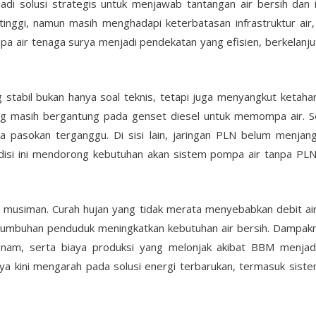
adi solusi strategis untuk menjawab tantangan air bersih dan i
tinggi, namun masih menghadapi keterbatasan infrastruktur air
pa air tenaga surya menjadi pendekatan yang efisien, berkelanju
ng stabil bukan hanya soal teknis, tetapi juga menyangkut keta
ng masih bergantung pada genset diesel untuk memompa air. S
ka pasokan terganggu. Di sisi lain, jaringan PLN belum menjan
ndisi ini mendorong kebutuhan akan sistem pompa air tanpa PLN
ir musiman. Curah hujan yang tidak merata menyebabkan debit ai
rtumbuhan penduduk meningkatkan kebutuhan air bersih. Dampakn
nam, serta biaya produksi yang melonjak akibat BBM menjadi 
ya kini mengarah pada solusi energi terbarukan, termasuk siste