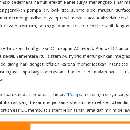
nsip sederhana namun efektif. Panel surya menangkap sinar mat
 menggerakkan pompa air, baik tipe submersible maupun surfa
a mampu menghasilkan daya optimal meski cuaca tidak selalu cerah
k daya maksimum, sehingga pompa tetap bekerja stabil dengan d
sedia dalam konfigurasi DC maupun AC hybrid. Pompa DC umum
a sekali. Sementara itu, sistem AC hybrid memungkinkan integrasi
da siang hari sangat efisien karena memanfaatkan intensitas
si irigasi tanpa biaya operasional harian. Pada malam hari atau
an.
terbarukan dari Indonesia Timur, “
Pompa
air tenaga surya sanga
utuhan air yang besar menjadikan sistem ini lebih efisien dibandi
 brushless DC membuat sistem lebih tahan lama dan minim peraw