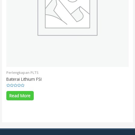
Perlengkapan PLTS
Baterai Lithium FSI
Rated
0
Read More
out
of
5