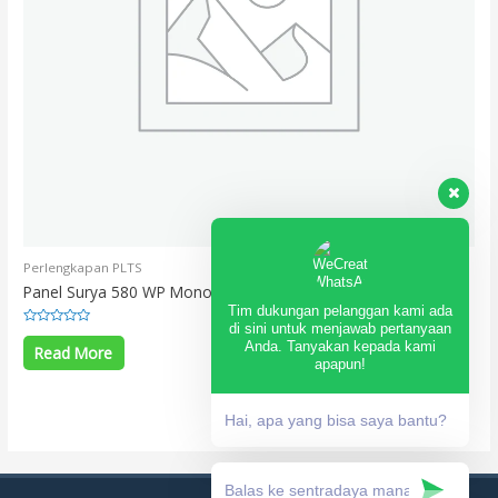
Perlengkapan PLTS
Panel Surya 580 WP Mono N-Type TOPCon Double Glass
Tim dukungan pelanggan kami ada
di sini untuk menjawab pertanyaan
Rated
Anda. Tanyakan kepada kami
0
Read More
out
apapun!
of
5
Hai, apa yang bisa saya bantu?