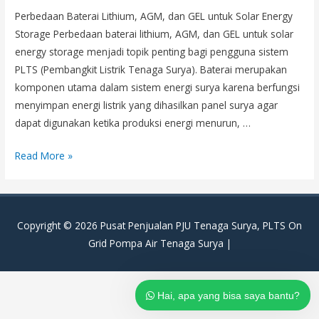
Perbedaan Baterai Lithium, AGM, dan GEL untuk Solar Energy
Storage Perbedaan baterai lithium, AGM, dan GEL untuk solar
energy storage menjadi topik penting bagi pengguna sistem
PLTS (Pembangkit Listrik Tenaga Surya). Baterai merupakan
komponen utama dalam sistem energi surya karena berfungsi
menyimpan energi listrik yang dihasilkan panel surya agar
dapat digunakan ketika produksi energi menurun, …
Perbedaan
Read More »
Baterai
Lithium,
AGM,
Copyright © 2026
Pusat Penjualan PJU Tenaga Surya, PLTS On
dan
Grid Pompa Air Tenaga Surya
|
GEL
untuk
Solar
Hai, apa yang bisa saya bantu?
Energy
Storage