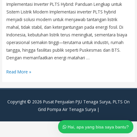
Implementasi Inverter PLTS Hybrid: Panduan Lengkap untuk
Sistem Listrik Modern Implementasi inverter PLTS hybrid
menjadi solusi modern untuk menjawab tantangan listrik
mahal, tidak stabil, dan ketergantungan pada energi fosil. Di
Indonesia, kebutuhan listrik terus meningkat, sementara biaya
operasional semakin tinggi—terutama untuk industri, rumah
tangga, hingga fasilitas publik seperti Puskesmas dan BTS.
Dengan memanfaatkan energi matahari …
Implementasi
Read More »
Inverter
PLTS
Hybrid:
Copyright © 2026
Pusat Penjualan PJU Tenaga Surya, PLTS On
Cara
Grid Pompa Air Tenaga Surya
|
Kerja,
Efisiensi,
dan
Hai, apa yang bisa saya bantu?
Strategi