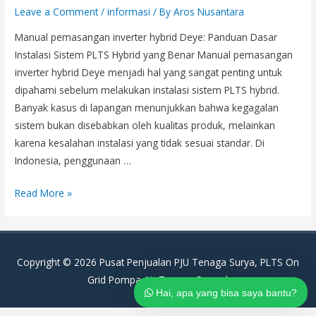
Leave a Comment
/
informasi
/ By
Aros Nusantara
Manual pemasangan inverter hybrid Deye: Panduan Dasar
Instalasi Sistem PLTS Hybrid yang Benar Manual pemasangan
inverter hybrid Deye menjadi hal yang sangat penting untuk
dipahami sebelum melakukan instalasi sistem PLTS hybrid.
Banyak kasus di lapangan menunjukkan bahwa kegagalan
sistem bukan disebabkan oleh kualitas produk, melainkan
karena kesalahan instalasi yang tidak sesuai standar. Di
Indonesia, penggunaan …
Manual
Read More »
pemasangan
inverter
hybrid
Copyright © 2026
Pusat Penjualan PJU Tenaga Surya, PLTS On
Deye:
Grid Pompa Air Tenaga Surya
|
Panduan
Hai, apa yang bisa saya bantu?
Dasar
Instalasi