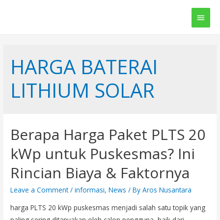
Main
Men
HARGA BATERAI
LITHIUM SOLAR
Berapa Harga Paket PLTS 20
kWp untuk Puskesmas? Ini
Rincian Biaya & Faktornya
Leave a Comment
/
informasi
,
News
/ By
Aros Nusantara
harga PLTS 20 kWp puskesmas menjadi salah satu topik yang
paling sering ditanyakan oleh calon pengguna, baik dari