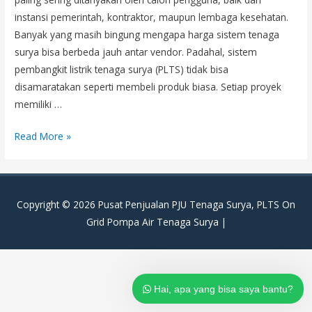
instansi pemerintah, kontraktor, maupun lembaga kesehatan.
Banyak yang masih bingung mengapa harga sistem tenaga
surya bisa berbeda jauh antar vendor. Padahal, sistem
pembangkit listrik tenaga surya (PLTS) tidak bisa
disamaratakan seperti membeli produk biasa. Setiap proyek
memiliki …
Berapa
Read More »
Harga
Paket
PLTS
Copyright © 2026
Pusat Penjualan PJU Tenaga Surya, PLTS On
20
Grid Pompa Air Tenaga Surya
|
kWp
untuk
Puskesmas?
Ini
Hai, apa yang bisa saya bantu?
Rincian
Biaya