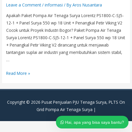
Leave a Comment
/
informasi
/ By
Aros Nusantara
Apakah Paket Pompa Air Tenaga Surya Lorentz PS1800-C-SJ5-
12-1 + Panel Surya 550 wp 18 Unit + Penangkal Petir Viking V2
Cocok untuk Proyek Industri Bogor? Paket Pompa Air Tenaga
Surya Lorentz PS1800-C-SJ5-12-1 + Panel Surya 550 wp 18 Unit
+ Penangkal Petir Viking V2 dirancang untuk menjawab
tantangan suplai air industri yang membutuhkan sistem stabil,
…
Paket
Read More »
Pompa
Air
Tenaga
Copyright © 2026
Pusat Penjualan PJU Tenaga Surya, PLTS On
Surya
Grid Pompa Air Tenaga Surya
|
Lorentz
PS1800-
Hai, apa yang bisa saya bantu?
C-
SJ5-