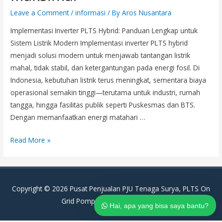
Leave a Comment
/
informasi
/ By
Aros Nusantara
Implementasi Inverter PLTS Hybrid: Panduan Lengkap untuk
Sistem Listrik Modern Implementasi inverter PLTS hybrid
menjadi solusi modern untuk menjawab tantangan listrik
mahal, tidak stabil, dan ketergantungan pada energi fosil. Di
Indonesia, kebutuhan listrik terus meningkat, sementara biaya
operasional semakin tinggi—terutama untuk industri, rumah
tangga, hingga fasilitas publik seperti Puskesmas dan BTS.
Dengan memanfaatkan energi matahari …
Implementasi
Read More »
Inverter
PLTS
Hybrid:
Copyright © 2026
Pusat Penjualan PJU Tenaga Surya, PLTS On
Cara
Grid Pompa Air Tenaga Surya
|
Kerja,
Hai, apa yang bisa saya bantu?
Efisiensi,