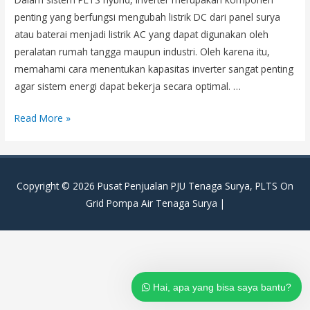
penting yang berfungsi mengubah listrik DC dari panel surya
atau baterai menjadi listrik AC yang dapat digunakan oleh
peralatan rumah tangga maupun industri. Oleh karena itu,
memahami cara menentukan kapasitas inverter sangat penting
agar sistem energi dapat bekerja secara optimal. …
Cara
Read More »
Menentukan
Kapasitas
Inverter
Copyright © 2026
Pusat Penjualan PJU Tenaga Surya, PLTS On
untuk
Grid Pompa Air Tenaga Surya
|
Sistem
PLTS
Hybrid
Hai, apa yang bisa saya bantu?