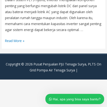
penting yang berfungsi mengubah listrik DC dari panel surya
atau baterai menjadi listrik AC yang dapat digunakan oleh
peralatan rumah tangga maupun industri. Oleh karena itu,
memahami cara menentukan kapasitas inverter sangat penting
agar sistem energi dapat bekerja secara optimal. …
Cara
Read More »
Menentukan
Kapasitas
Inverter
Copyright © 2026
Pusat Penjualan PJU Tenaga Surya, PLTS On
untuk
Grid Pompa Air Tenaga Surya
|
Sistem
PLTS
Hybrid
Hai, apa yang bisa saya bantu?