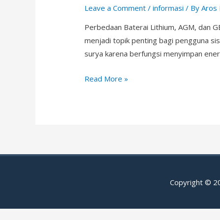
Leave a Comment
/
informasi
/ By
Aros
Perbedaan Baterai Lithium, AGM, dan GE
menjadi topik penting bagi pengguna s
surya karena berfungsi menyimpan energi
Perbedaan
Read More »
Baterai
Lithium,
AGM,
dan
GEL
untuk
Solar
Copyright © 
Energy
Storage