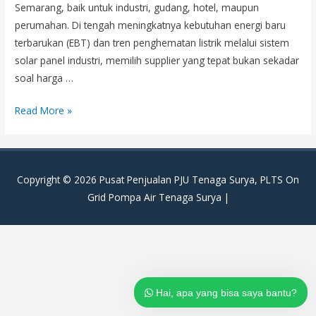
Semarang, baik untuk industri, gudang, hotel, maupun
perumahan. Di tengah meningkatnya kebutuhan energi baru
terbarukan (EBT) dan tren penghematan listrik melalui sistem
solar panel industri, memilih supplier yang tepat bukan sekadar
soal harga …
Distributor
Read More »
Panel
Surya
Terpercaya
Copyright © 2026
Pusat Penjualan PJU Tenaga Surya, PLTS On
di
Grid Pompa Air Tenaga Surya
|
Semarang?
Hai, apa yang bisa saya bantu?