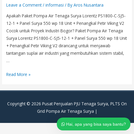
Leave a Comment
/
informasi
/ By
Aros Nusantara
Apakah Paket Pompa Air Tenaga Surya Lorentz PS1800-C-SJ5-
12-1 + Panel Surya 550 wp 18 Unit + Penangkal Petir Viking V2
Cocok untuk Proyek Industri Bogor? Paket Pompa Air Tenaga
Surya Lorentz PS1800-C-SJ5-12-1 + Panel Surya 550 wp 18 Unit
+ Penangkal Petir Viking V2 dirancang untuk menjawab
tantangan suplai air industri yang membutuhkan sistem stabil,
…
Paket
Read More »
Pompa
Air
Tenaga
Copyright © 2026
Pusat Penjualan PJU Tenaga Surya, PLTS On
Surya
Grid Pompa Air Tenaga Surya
|
Lorentz
PS1800-
Hai, apa yang bisa saya bantu?
C-
SJ5-