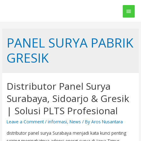
Main
Men
PANEL SURYA PABRIK
GRESIK
Distributor Panel Surya
Surabaya, Sidoarjo & Gresik
| Solusi PLTS Profesional
Leave a Comment
/
informasi
,
News
/ By
Aros Nusantara
distributor panel surya Surabaya menjadi kata kunci penting
seiring meningkatnya adopsi energi surya di Jawa Timur.