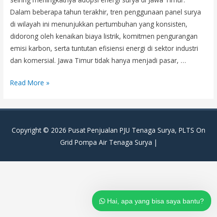
Dalam beberapa tahun terakhir, tren penggunaan panel surya
di wilayah ini menunjukkan pertumbuhan yang konsisten,
didorong oleh kenaikan biaya listrik, komitmen pengurangan
emisi karbon, serta tuntutan efisiensi energi di sektor industri
dan komersial. Jawa Timur tidak hanya menjadi pasar, …
Distributor
Read More »
Panel
Surya
Surabaya,
Copyright © 2026
Pusat Penjualan PJU Tenaga Surya, PLTS On
Sidoarjo
Grid Pompa Air Tenaga Surya
|
&
Gresik
|
Solusi
PLTS
Hai, apa yang bisa saya bantu?
Profesional