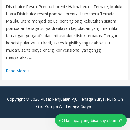
Distributor Resmi Pompa Lorentz Halmahera – Ternate, Maluku
Utara Distributor resmi pompa Lorentz Halmahera Ternate
Maluku Utara menjadi solusi penting bagi kebutuhan sistem
pompa air tenaga surya di wilayah kepulauan yang memiliki
tantangan geografis dan infrastruktur listrik terbatas. Dengan
kondisi pulau-pulau kecil, akses logistik yang tidak selalu
mudah, serta biaya energi konvensional yang tinggi,
masyarakat …
Distributor
Read More »
Resmi
Pompa
Lorentz
Copyright © 2026
Pusat Penjualan PJU Tenaga Surya, PLTS On
Halmahera
Grid Pompa Air Tenaga Surya
|
–
Ternate,
Hai, apa yang bisa saya bantu?
Maluku
Utara