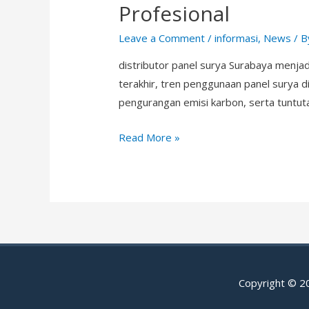
Profesional
Leave a Comment
/
informasi
,
News
/ 
distributor panel surya Surabaya menjad
terakhir, tren penggunaan panel surya d
pengurangan emisi karbon, serta tuntutan
Distributor
Read More »
Panel
Surya
Surabaya,
Sidoarjo
&
Gresik
|
Copyright © 
Solusi
PLTS