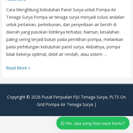
Cara Menghitung Kebutuhan Panel Surya untuk Pompa Air
Tenaga Surya Pompa air tenaga surya menjadi solusi andalan
untuk pertanian, perkebunan, dan penyediaan air bersih di
daerah yang pasokan listriknya terbatas. Namun, kesalahan
paling sering terjadi bukan pada pemilihan pompa, melainkan
pada perhitungan kebutuhan panel surya. Akibatnya, pompa
tidak bekerja optimal, debit air rendah, atau sistem …
Cara
Read More »
Menghitung
Kebutuhan
Panel
Copyright © 2026
Pusat Penjualan PJU Tenaga Surya, PLTS On
Surya
Grid Pompa Air Tenaga Surya
|
untuk
Pompa
Air
Hai, apa yang bisa saya bantu?
Tenaga