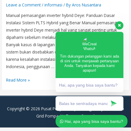
Leave a Comment
/
informasi
/ By
Aros Nusantara
Manual pemasangan inverter hybrid Deye: Panduan Dasar
Instalasi Sistem PLTS Hybrid yang Benar Manual pemasangan
inverter hybrid Deye menjadi hal yang sangat penting untuk
dipahami sebelum melakukan instalasi sistem PLTS hybrid.
Banyak kasus di lapangan menunjukkan bahwa kegagalan
sistem bukan disebabkan oleh kualitas produk, melainkan
Tim dukungan pelanggan kami ada
karena kesalahan instalasi yang tidak sesuai standar. Di
di sini untuk menjawab pertanyaan
Anda. Tanyakan kepada kami
Indonesia, penggunaan …
apapun!
Manual
Read More »
Hai, apa yang bisa saya bantu?
pemasangan
inverter
hybrid
Copyright © 2026
Pusat Penjualan PJU Tenaga Surya, PLTS On
Deye:
Grid Pompa Air Tenaga Surya
|
Panduan
Hai, apa yang bisa saya bantu?
Dasar
Instalasi