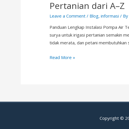
Pertanian dari A–Z
Leave a Comment
/
Blog
,
informasi
/ B
Panduan Lengkap Instalasi Pompa Air T
surya untuk irigasi pertanian semakin me
tidak merata, dan petani membutuhkan s
Panduan
Read More »
Lengkap
Instalasi
Pompa
Air
Tenaga
Surya
untuk
Copyright © 
Irigasi
Pertanian