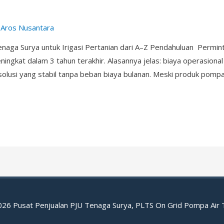
y
Aros Nusantara
enaga Surya untuk Irigasi Pertanian dari A–Z Pendahuluan Permi
ningkat dalam 3 tahun terakhir. Alasannya jelas: biaya operasional 
olusi yang stabil tanpa beban biaya bulanan. Meski produk pom
2026
Pusat Penjualan PJU Tenaga Surya, PLTS On Grid Pompa Air