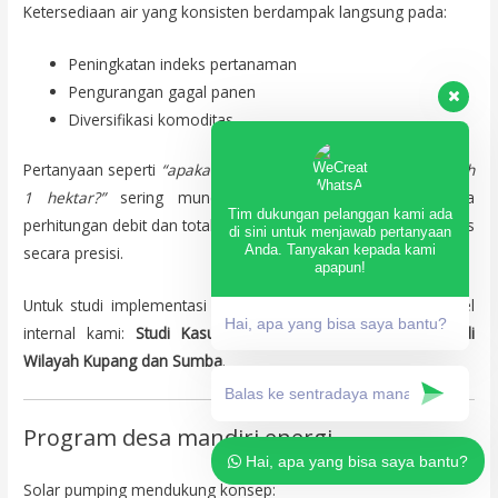
Ketersediaan air yang konsisten berdampak langsung pada:
Peningkatan indeks pertanaman
Pengurangan gagal panen
Diversifikasi komoditas
Pertanyaan seperti
“apakah pompa Lorentz cukup untuk sawah
1 hektar?”
sering muncul. Jawabannya tergantung pada
Tim dukungan pelanggan kami ada
perhitungan debit dan total dynamic head, yang harus dianalisis
di sini untuk menjawab pertanyaan
Anda. Tanyakan kepada kami
secara presisi.
apapun!
Untuk studi implementasi di wilayah NTT, silakan baca artikel
Hai, apa yang bisa saya bantu?
internal kami:
Studi Kasus Proyek Irigasi Tenaga Surya di
Wilayah Kupang dan Sumba
.
Program desa mandiri energi
Hai, apa yang bisa saya bantu?
Solar pumping mendukung konsep: