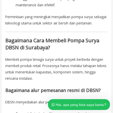
maintenance dan efektif.
Permintaan yang meningkat menjadikan pompa surya sebagai
teknologi utama untuk sektor air bersih dan pertanian.
Bagaimana Cara Membeli Pompa Surya
DBSN di Surabaya?
Tim dukungan pelanggan kami ada
di sini untuk menjawab pertanyaan
Anda. Tanyakan kepada kami
Membeli pompa tenaga surya untuk proyek berbeda dengan
apapun!
membeli produk retail. Prosesnya harus melalui tahapan teknis
untuk menentukan kapasitas, komponen sistem, hingga
Hai, apa yang bisa saya bantu?
rencana instalasi.
Bagaimana alur pemesanan resmi di DBSN?
DBSN menyediakan alur pembelian yang jelas dan profesional:
Hai, apa yang bisa saya bantu?