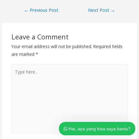
Post
←
Previous Post
Next Post
→
navigation
Leave a Comment
Your email address will not be published.
Required fields
are marked
*
Tim dukungan pelanggan kami ada
di sini untuk menjawab pertanyaan
Type
Anda. Tanyakan kepada kami
apapun!
here..
Hai, apa yang bisa saya bantu?
Hai, apa yang bisa saya bantu?