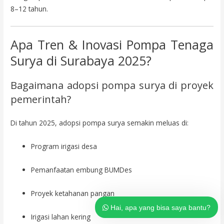
8–12 tahun.
Apa Tren & Inovasi Pompa Tenaga
Surya di Surabaya 2025?
Bagaimana adopsi pompa surya di proyek
Tim dukungan pelanggan kami ada
pemerintah?
di sini untuk menjawab pertanyaan
Anda. Tanyakan kepada kami
apapun!
Di tahun 2025, adopsi pompa surya semakin meluas di:
Hai, apa yang bisa saya bantu?
Program irigasi desa
Pemanfaatan embung BUMDes
Proyek ketahanan pangan
Hai, apa yang bisa saya bantu?
Irigasi lahan kering