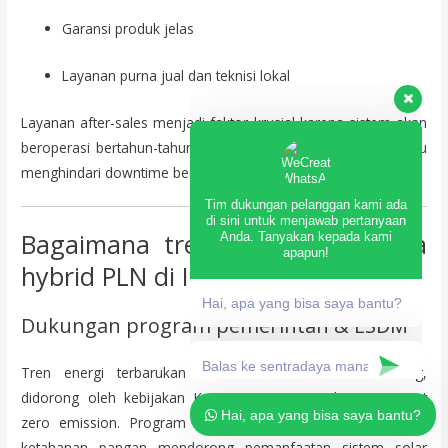
Garansi produk jelas
Layanan purna jual dan teknisi lokal
Layanan after-sales menjadi faktor krusial karena sistem akan
beroperasi bertahun-tahun. Dukungan teknis cepat membantu
menghindari downtime berkepanjangan.
Tim dukungan pelanggan kami ada
di sini untuk menjawab pertanyaan
Anda. Tanyakan kepada kami
Bagaimana tren pompa air surya
apapun!
hybrid PLN di Indonesia ke depan?
Hai, apa yang bisa saya bantu?
Dukungan program pemerintah & ESDM
Tren energi terbarukan di Indonesia terus berkembang,
didorong oleh kebijakan Kementerian ESDM dan target net
Hai, apa yang bisa saya bantu?
zero emission. Program elektrifikasi desa dan peningkatan
ketahanan pangan mendorong pemanfaatan sistem solar