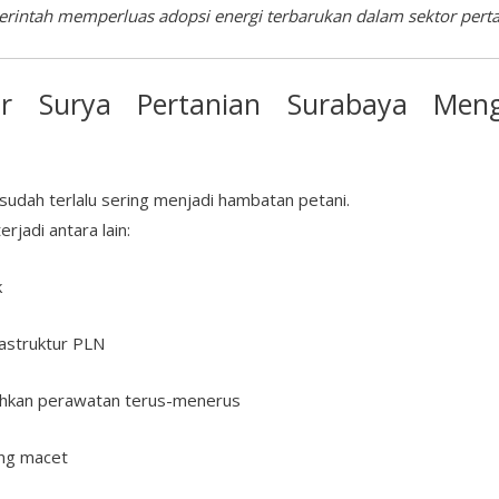
rintah memperluas adopsi energi terbarukan dalam sektor perta
r Surya
Pertanian Surabaya Menga
 sudah terlalu sering menjadi hambatan petani.
jadi antara lain:
k
rastruktur PLN
uhkan perawatan terus-menerus
ing macet