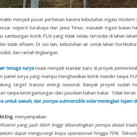
akin menjadi pusat perhatian karena kebutuhan irigasi modern 
besar seperti Surabaya dan Jawa Timur, masalah irigasi bukan h
sambungan listrik PLN yang tidak selalu tersedia di lahan-lahan
 tidak efisien. Di sisi lain, kebutuhan air untuk lahan hortikul
tabil, dan ramah lingkungan.
ir tenaga surya
mulai menjadi standar baru di proyek pemerint
panel surya yang mampu menghasilkan listrik mandiri tanpa PLN
dukung target transisi energi nasional. Banyak proyek suda
ari tanpa ketergantungan dari pasokan bahan bakar. Tidak heran 
ya untuk sawah
, dan
pompa submersible solar
meningkat tajam di
 M.Eng
, menyampaikan:
isiensi yang jauh lebih tinggi dibandingkan pompa diesel trad
petani dapat mengurangi biaya operasional hingga 70%. Teknolog