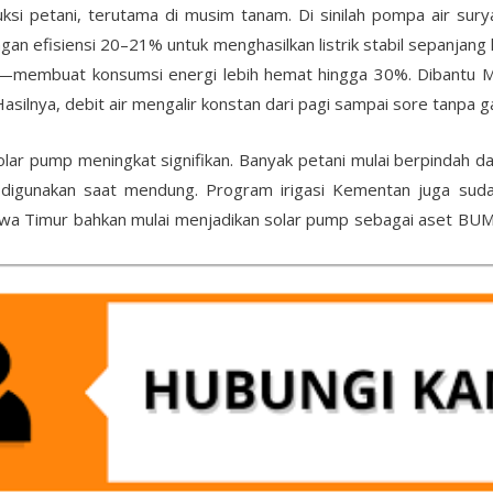
si petani, terutama di musim tanam. Di sinilah pompa air sury
an efisiensi 20–21% untuk menghasilkan listrik stabil sepanjang
n—membuat konsumsi energi lebih hemat hingga 30%. Dibantu 
silnya, debit air mengalir konstan dari pagi sampai sore tanpa 
lar pump meningkat signifikan. Banyak petani mulai berpindah d
a digunakan saat mendung. Program irigasi Kementan juga sud
awa Timur bahkan mulai menjadikan solar pump sebagai aset BUMDe