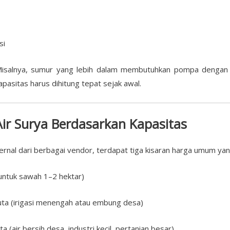
si
. Misalnya, sumur yang lebih dalam membutuhkan pompa dengan 
apasitas harus dihitung tepat sejak awal.
ir Surya Berdasarkan Kapasitas
ternal dari berbagai vendor, terdapat tiga kisaran harga umum yan
untuk sawah 1–2 hektar)
ta (irigasi menengah atau embung desa)
 (air bersih desa, industri kecil, pertanian besar)