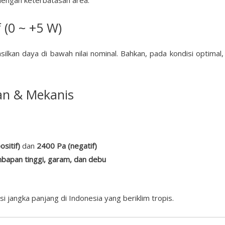
dengan keterbatasan area.
f (0 ~ +5 W)
ilkan daya di bawah nilai nominal. Bahkan, pada kondisi optimal,
an & Mekanis
sitif)
dan
2400 Pa (negatif)
mbapan tinggi, garam, dan debu
si jangka panjang di Indonesia yang beriklim tropis.