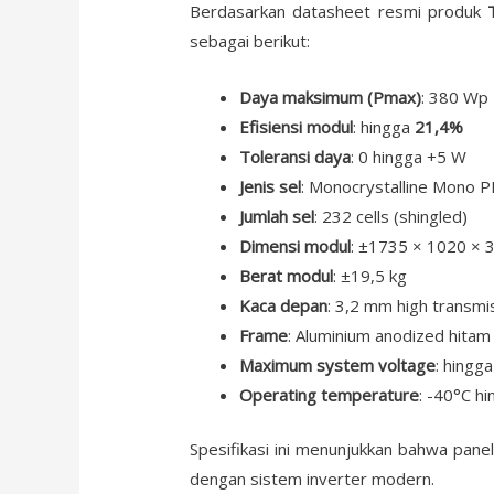
Berdasarkan datasheet resmi produk
sebagai berikut:
Daya maksimum (Pmax)
: 380 Wp
Efisiensi modul
: hingga
21,4%
Toleransi daya
: 0 hingga +5 W
Jenis sel
: Monocrystalline Mono 
Jumlah sel
: 232 cells (shingled)
Dimensi modul
: ±1735 × 1020 ×
Berat modul
: ±19,5 kg
Kaca depan
: 3,2 mm high transmi
Frame
: Aluminium anodized hita
Maximum system voltage
: hingg
Operating temperature
: -40°C h
Spesifikasi ini menunjukkan bahwa pane
dengan sistem inverter modern.