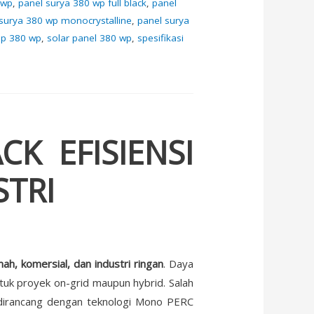
 wp
,
panel surya 380 wp full black
,
panel
surya 380 wp monocrystalline
,
panel surya
tap 380 wp
,
solar panel 380 wp
,
spesifikasi
K EFISIENSI
STRI
h, komersial, dan industri ringan
. Daya
tuk proyek on-grid maupun hybrid. Salah
dirancang dengan teknologi Mono PERC