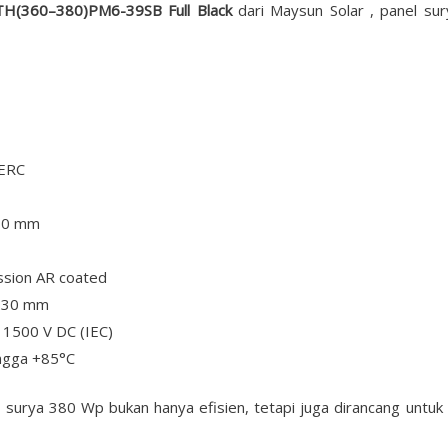
TH(360–380)PM6-39SB Full Black
dari Maysun Solar , panel sur
PERC
 30 mm
ssion AR coated
m 30 mm
a 1500 V DC (IEC)
ingga +85°C
l surya 380 Wp bukan hanya efisien, tetapi juga dirancang untuk 